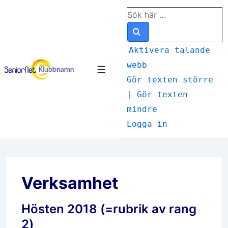
↓
Sök
Hoppa
efter:
till
huvudinnehåll
Aktivera talande
webb
Meny
Gör texten större
|
Gör texten
mindre
Logga in
Verksamhet
Hösten 2018 (=rubrik av rang
2)